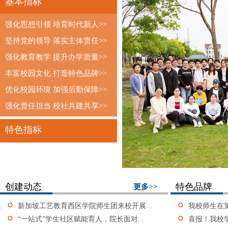
基本指标
强化思想引领 培育时代新人>>
坚持党的领导 落实主体责任>>
强化教育教学 提升办学质量>>
丰富校园文化 打造特色品牌>>
优化校园环境 加强后勤保障>>
强化责任担当 校社共建共享>>
特色指标
创建动态
特色品牌
更多>>
新加坡工艺教育西区学院师生团来校开展...
我校师生在第
“一站式”学生社区赋能育人，院长面对...
喜报！我校学