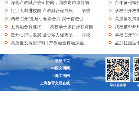
深化产教融合校企协同，我校走访原能细...
百年征程铸伟
行业大咖进校园 产教融合促成长——学校...
学校召开校
两校召开“党建引领聚合力 实干奋进促...
高质量发展进行
五育融合育健将——我校学子张伊泽获评国...
我校被SME
敞开心扉话发展 凝心聚力促攻坚——两校...
学校召开20
高质量发展进行时 | 产教融合真融深融...
孟加拉国达卡
学校主页
中国文明网
上海文明网
上海教育文明在线